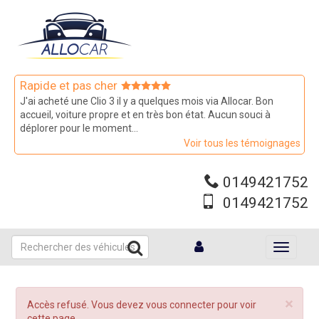
Aller
au
contenu
principal
Rapide et pas cher
J'ai acheté une Clio 3 il y a quelques mois via Allocar. Bon
accueil, voiture propre et en très bon état. Aucun souci à
déplorer pour le moment...
Voir tous les témoignages
0149421752
0149421752
Toggle
navigati
×
Message
Accès refusé. Vous devez vous connecter pour voir
d'erreur
cette page.