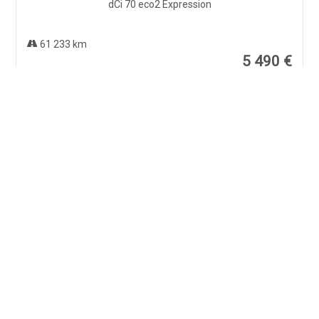
61 233 km
5 490 €
CITROEN C4 PICASSO
HDi 110 Exclusive