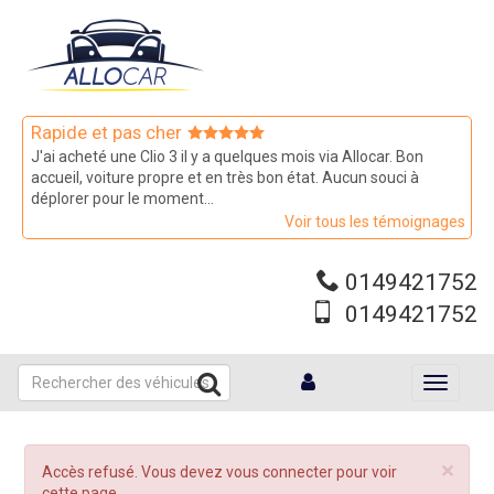
Aller
au
contenu
principal
Rapide et pas cher
J'ai acheté une Clio 3 il y a quelques mois via Allocar. Bon
accueil, voiture propre et en très bon état. Aucun souci à
déplorer pour le moment...
Voir tous les témoignages
0149421752
0149421752
Toggle
navigati
×
Message
Accès refusé. Vous devez vous connecter pour voir
d'erreur
cette page.