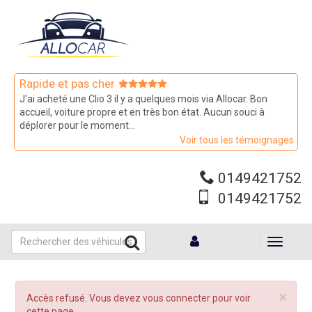
Aller
au
contenu
principal
Rapide et pas cher
J'ai acheté une Clio 3 il y a quelques mois via Allocar. Bon
accueil, voiture propre et en très bon état. Aucun souci à
déplorer pour le moment...
Voir tous les témoignages
0149421752
0149421752
Toggle
navigati
×
Message
Accès refusé. Vous devez vous connecter pour voir
d'erreur
cette page.