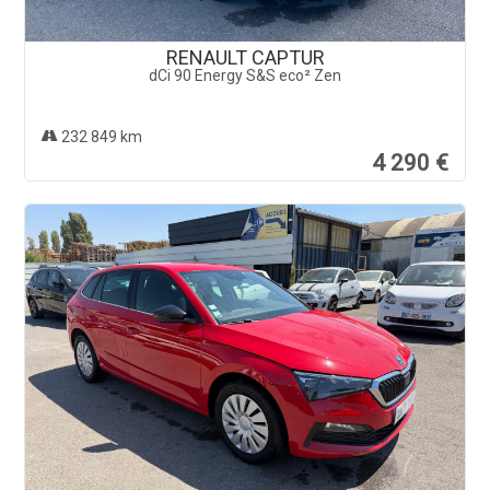
RENAULT CAPTUR
dCi 90 Energy S&S eco² Zen
232 849 km
4 290 €