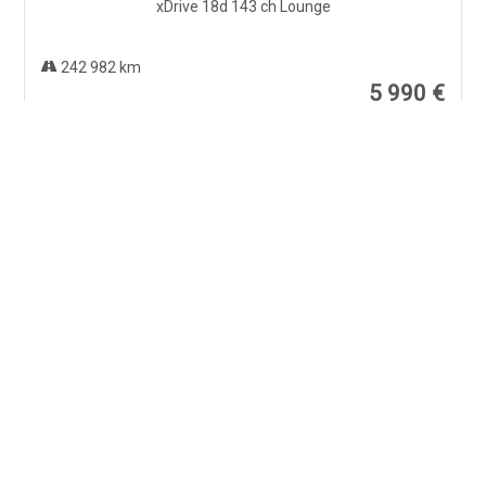
242 982 km
5 990 €
ABARTH 500
1.4 Turbo 16V T-Jet 135 ch