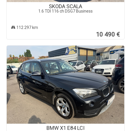
SKODA SCALA
1.6 TDI 116 ch DSG7 Business
112 297 km
10 490 €
BMW X1 E84 LCI
xDrive 18d 143 ch Lounge