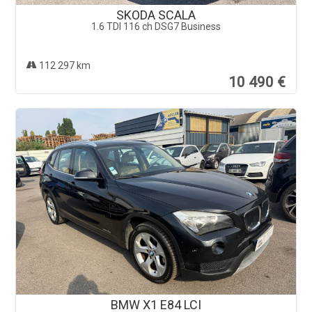
SKODA SCALA
1.6 TDI 116 ch DSG7 Business
112 297 km
10 490 €
BMW X1 E84 LCI
xDrive 18d 143 ch Lounge