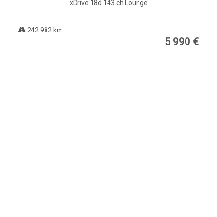
242 982 km
5 990 €
ABARTH 500
1.4 Turbo 16V T-Jet 135 ch