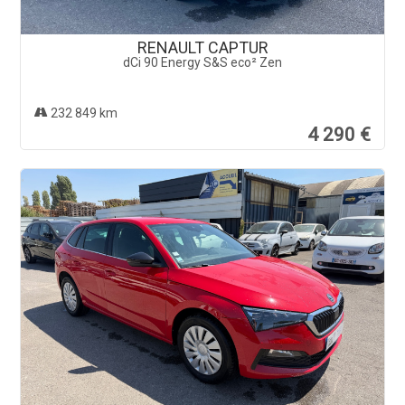
RENAULT CAPTUR
dCi 90 Energy S&S eco² Zen
232 849 km
4 290 €